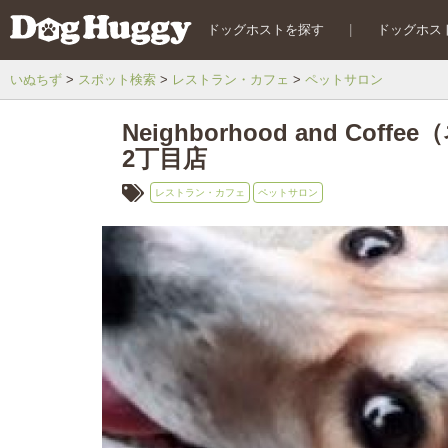
ドッグホストを探す
|
ドッグホス
いぬちず
スポット検索
レストラン・カフェ
ペットサロン
Neighborhood and C
2丁目店
レストラン・カフェ
ペットサロン