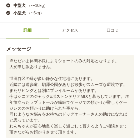
中型犬
（〜10kg）
小型犬
（~5kg）
詳細
アクセス
口コミ
メッセージ
※ただいま体調不良によりショートのみの対応となります。

大変申し訳ありません。

世田谷区の緑が多い静かな住宅地にあります。

近隣には遊歩道、駒澤公園がありお散歩がスムーズな環境です。

またリビングとは別にプレイルームがあります。

今はシニアのジャックxボストンテリアMIXと暮らしています。昨
年旅立ったラブラドールが繊細でゲージでの預かりが難しくゲー
ジレスのお預かりに助けられた事から、

同じようなお悩みをお持ちのドッグオーナーさんの助けになれば
と思っています。

わんちゃんが居心地良く楽しく過ごして貰えるようご相談させて
頂きながらお預かりさせて頂きます。