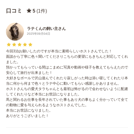
口コミ
5
(1件)
ラテくんの飼い主さん
2025年09月04日
今回3泊お願いしたのですが本当に素晴らしいホストさんでした！
面談から丁寧に色々聞いてくださりこちらの要望にもきちんと対応してくれ
ました。
預かってもらっている間はこまめに写真や動画や様子を教えてもらえたので
安心して旅行が出来ました！
大好きなボールで沢山遊んでくれたり寂しがった時は添い寝してくれたり本
当に何から何まで色々とラテ中心に動いてもらい感謝しかありません。
ホストさんちの愛犬タラちゃんとも最初は怖がるので会わせないように配慮
してくれたりなど本当にお世話になりました。
馬と関わるお仕事を長年されていた事もあり犬の事もよく分かっていて全て
の動物に愛を与えられるようなホストさんでした。
本当にお世話になりました。
ありがとうございました！