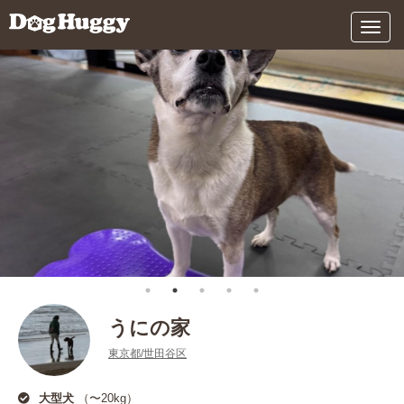
メ
ニ
ュ
ー
うにの家
東京都/世田谷区
大型犬
（〜20kg）