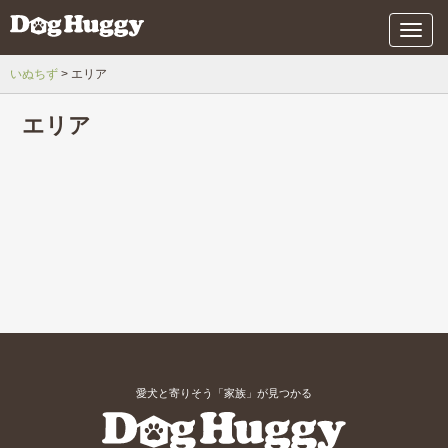
メ
ニ
ュ
いぬちず
エリア
ー
エリア
愛犬と寄りそう「家族」が見つかる