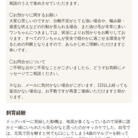
相談のうえで進めさせていただきます。

◯お預かりに関するお願い　

大変心苦しいのですが、分離不安がとても強い場合や、噛み癖・
過度な吠えなどの行動が見られる場合、また抜け毛が非常に多い
ワンちゃんにつきましては、状況によりお預かりをお断りしてお
ります。すべてのワンちゃんが安全で穏やかに過ごせる環境を守
るための判断となりますので、あらかじめご理解いただけますと
幸いです。

◯お問合せについて　

ご不明な点やご不安なことがございましたら、どうぞお気軽にメ
ッセージでご相談ください。

※なお、メールに気付かない場合がございます。1日以上経っても
返信がない場合は、お手数ですが再度ご連絡いただけますと助か
ります。
飼育経験
ドッグハギーに登録した動機は、地震が多くなっているので深夜に誰
かと一緒にいられたら安心かなと思ったのがキッカケでした。自宅で
は、元気で目を離すと何でも口にしてしまう4歳のマルプーを飼って