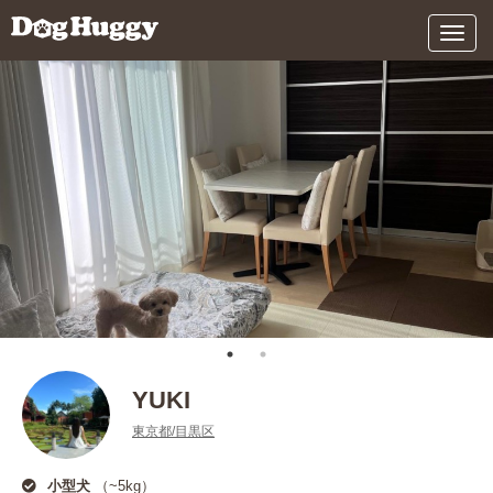
メ
ニ
ュ
ー
YUKI
東京都/目黒区
小型犬
（~5kg）