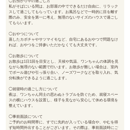
◯お預かり中の過ごし方　

私がそばにいる間は、お部屋の中でできるだけ自由に、リラック
スして過ごしてもらっています。お風呂などで一時的に目を離す
際のみ、安全を第一に考え、無理のないサイズのハウスで過ごし
てもらいます。

◯おやつについて　

蒸したカボチャやサツマイモなど、自宅にあるおやつで問題なけ
れば、おやつをご持参いただかなくても大丈夫です。

◯お散歩について

お散歩は1日1回を目安とし、天候や気温、ワンちゃんの体調を見
ながら無理のない範囲で行います。お散歩が難しい場合は、室内
でボール遊びや引っ張り合い、ノーズワークなどを取り入れ、気
分転換ができるように過ごします。

◯就寝時の過ごし方について

夜は、ワンちゃん同士の思わぬトラブルを防ぐため、就寝スペー
スの横にハウスを設置し、様子を見ながら安心して休める環境を
整えています。

◯事前面談について

ご予約のお時間帯に、すでに先約が入っている場合や、やむを得
ず短時間外出することがございます。その際は、事前面談時にご