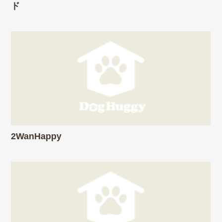
ド
2WanHappy