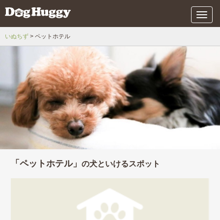
メ
ニ
ュ
いぬちず
ペットホテル
ー
「ペットホテル」
の犬といけるスポット