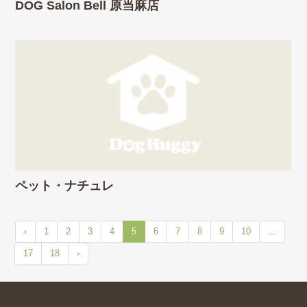
DOG Salon Bell 原当麻店
ペット・ナチュレ
‹
1
2
3
4
5
6
7
8
9
10
...
17
18
›