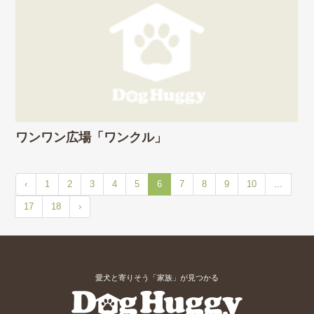
ワンワン広場「ワンクル」
‹
1
2
3
4
5
6
7
8
9
10
...
17
18
›
愛犬と寄りそう「家族」が見つかる