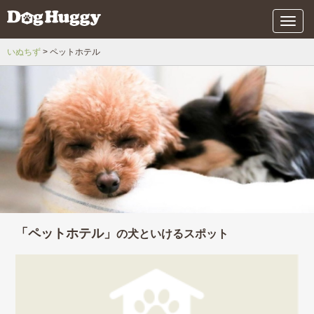
メ
ニ
ュ
いぬちず
ペットホテル
ー
「ペットホテル」
の犬といけるスポット