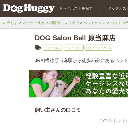
ドッグホストを探す
|
ドッグホス
いぬちず
スポット検索
相模原・大和周辺
ペットサロン
ペットホ
DOG Salon Bell 原当麻店
ペットサロン
ペットホテル
レストラン・カフェ
JR相模線原当麻駅から徒歩25分にあるペッ
飼い主さんの口コミ
このスポット