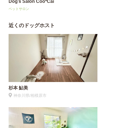
Dog’s Salon Coo*Cai
ペットサロン
近くのドッグホスト
杉本 鮎美
神奈川県/相模原市