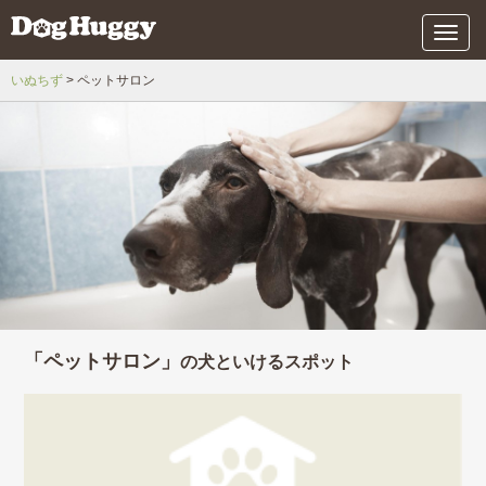
メ
ニ
ュ
いぬちず
ペットサロン
ー
「ペットサロン」
の犬といけるスポット