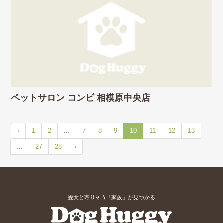
ペットサロン コンビ 相模原中央店
‹
1
2
...
7
8
9
10
11
12
13
...
27
28
›
愛犬と寄りそう「家族」が見つかる