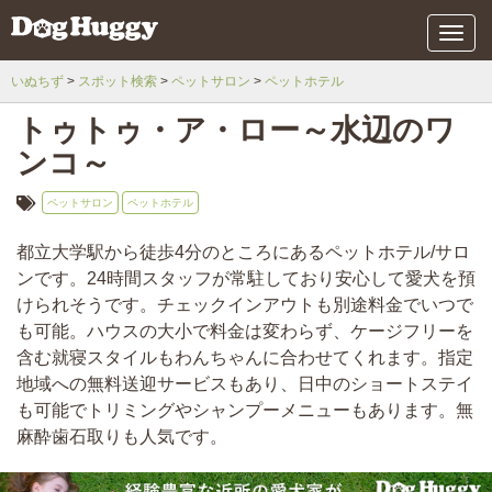
メ
ニ
ュ
いぬちず
スポット検索
ペットサロン
ペットホテル
ー
トゥトゥ・ア・ロー～水辺のワ
ンコ～
ペットサロン
ペットホテル
都立大学駅から徒歩4分のところにあるペットホテル/サロ
ンです。24時間スタッフが常駐しており安心して愛犬を預
けられそうです。チェックインアウトも別途料金でいつで
も可能。ハウスの大小で料金は変わらず、ケージフリーを
含む就寝スタイルもわんちゃんに合わせてくれます。指定
地域への無料送迎サービスもあり、日中のショートステイ
も可能でトリミングやシャンプーメニューもあります。無
麻酔歯石取りも人気です。