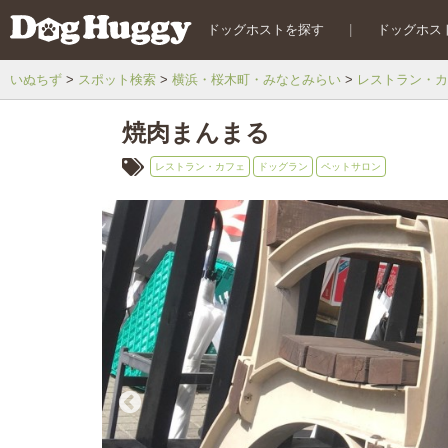
ドッグホストを探す
|
ドッグホス
いぬちず
スポット検索
横浜・桜木町・みなとみらい
レストラン・カ
焼肉まんまる
レストラン・カフェ
ドッグラン
ペットサロン