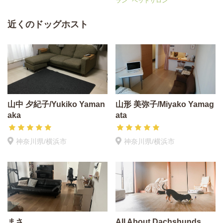
ラン
ペットサロン
近くのドッグホスト
山中 夕紀子/Yukiko Yaman
山形 美弥子/Miyako Yamag
aka
ata
神奈川県/横浜市
神奈川県/横浜市
まさ
All About Dachshunds