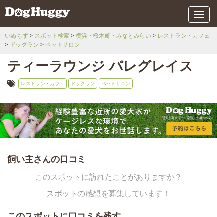
メ
ニ
ュ
いぬちず
スポット検索
横浜・桜木町・みなとみらい
レストラン・カフェ
ー
ドッグラン
ペットサロン
ティーラウンジ パレグレイス
レストラン・カフェ
ドッグラン
ペットサロン
飼い主さんの口コミ
このスポットに訪れたことがありますか？
スポットの感想を募集しています！
このスポットに口コミを残す