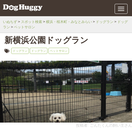
メ
ニ
ュ
いぬちず
スポット検索
横浜・桜木町・みなとみらい
ドッグラン
ドッグ
ー
ラン
ペットサロン
新横浜公園ドッグラン
ドッグラン
ドッグラン
ペットサロン
投稿者: ごんたくんの飼い主さん