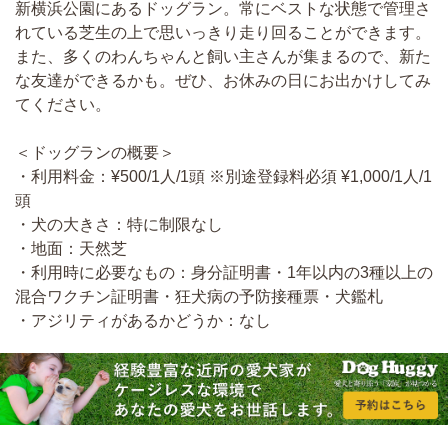
新横浜公園にあるドッグラン。常にベストな状態で管理さ
れている芝生の上で思いっきり走り回ることができます。
また、多くのわんちゃんと飼い主さんが集まるので、新た
な友達ができるかも。ぜひ、お休みの日にお出かけしてみ
てください。
＜ドッグランの概要＞
・利用料金：¥500/1人/1頭 ※別途登録料必須 ¥1,000/1人/1
頭
・犬の大きさ：特に制限なし
・地面：天然芝
・利用時に必要なもの：身分証明書・1年以内の3種以上の
混合ワクチン証明書・狂犬病の予防接種票・犬鑑札
・アジリティがあるかどうか：なし