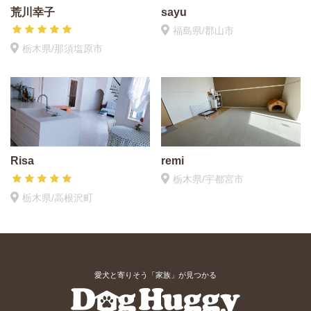
荒川幸子
sayu
福島県/郡山市
栃木県/那須塩原市
Risa
remi
栃木県/宇都宮市
栃木県/高根沢町
愛犬と寄りそう「家族」が見つかる