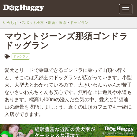
メ
ニ
ュ
いぬちず
スポット検索
那須・塩原
ドッグラン
ー
マウントジーンズ那須ゴンドラ
ドッグラン
ドッグラン
愛犬とリードで乗車できるゴンドラに乗って山頂へ行く
と、そこには天然芝のドッグランが広がっています。小型
犬、大型犬とわかれているので、大きいわんちゃんが苦手
な小さいわんちゃんも安心です。無料な上に遊具や水道も
あります。標高1,400mの澄んだ空気の中、愛犬と那須連
山の絶景を堪能しましょう。近くの山頂カフェでも一緒に
入店ができます。