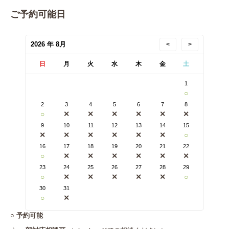
ご予約可能日
2026 年 8月
<
>
日
月
火
水
木
金
土
1
○
2
3
4
5
6
7
8
○
✕
✕
✕
✕
✕
✕
9
10
11
12
13
14
15
✕
✕
✕
✕
✕
✕
○
16
17
18
19
20
21
22
○
✕
✕
✕
✕
✕
✕
23
24
25
26
27
28
29
○
✕
✕
✕
✕
✕
○
30
31
○
✕
○
予約可能