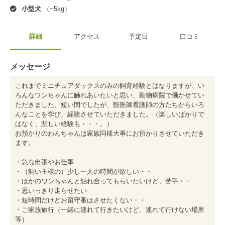
小型犬
（~5kg）
詳細
アクセス
予定日
口コミ
メッセージ
これまでミニチュアダックスのみの飼育経験とはなりますが、い
ろんなワンちゃんに触れあいたいと思い、動物病院で働かせてい
ただきました。短い間でしたが、獣医師看護師の方たちからいろ
んなことを学び、経験させていただきました。（楽しいばかりで
はなく、悲しい経験も・・・。）

お預かりのわんちゃんは家族同様大事にお預かりさせていただき
ます。

・急な出張やお仕事

・（飼い主様の）少し一人の時間が欲しい・・

・ほかのワンちゃんと触れ合ってもらいたいけど、苦手・・

・思いっきり走らせたい

・短時間だけどお留守番はさせたくない・・

・ご家族旅行（一緒に連れて行きたいけど、連れて行けない場所
等）
