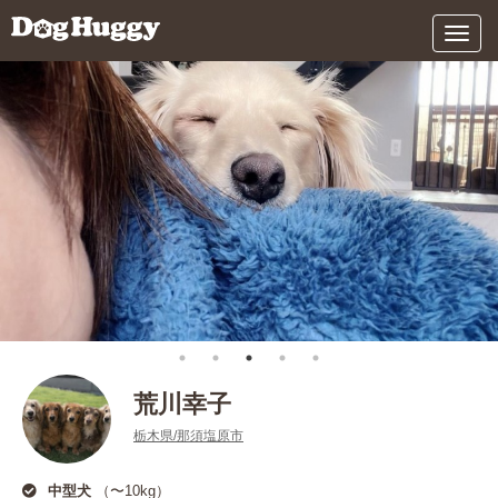
メ
ニ
ュ
ー
荒川幸子
栃木県/那須塩原市
中型犬
（〜10kg）