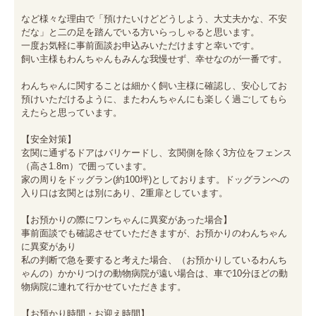
など様々な理由で「預けたいけどどうしよう、大丈夫かな、不安
だな」と二の足を踏んでいる方いらっしゃると思います。

一度お気軽に事前面談お申込みいただけますと幸いです。

飼い主様もわんちゃんもみんな我慢せず、幸せなのが一番です。

わんちゃんに関することは細かく飼い主様に確認し、安心してお
預けいただけるように、またわんちゃんにも楽しく過ごしてもら
えたらと思っています。

【安全対策】

玄関に通ずるドアはバリケードし、玄関側を除く3方位をフェンス
（高さ1.8m）で囲っています。

家の周りをドッグラン(約100坪)としております。ドッグランへの
入り口は玄関とは別にあり、2重扉としています。

【お預かりの際にワンちゃんに異変があった場合】

事前面談でも確認させていただきますが、お預かりのわんちゃん
に異変があり

私の判断で急を要すると考えた場合、（お預かりしているわんち
ゃんの）かかりつけの動物病院が遠い場合は、車で10分ほどの動
物病院に連れて行かせていただきます。

【お預かり時間・お迎え時間】
