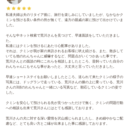
私達夫婦は夫のリタイア後に、旅行を楽しみにしていましたが、なかなかク
ミンを預ける良い条件の所が無くて、遠方の親戚の家に預けて出かけていま
した。
そんな中ネット検索で荒川さんを見つけて、早速面談をしていただきまし
た。
私達にはクミンを預けるにあたり心配事がありました。
それは、クミンが我が家の来訪されるお客様に吠え続ける、また、散歩して
いても他のわんちゃんに威嚇するなど、問題点がいくつかあった事です。
荒川さんとの面談の時にこれらを相談しましたところ、昔飼っていた自分の
わんちゃんにもそんな事があったと、大丈夫と言っていただきました。
早速ショートステイをお願いしましたところ、送られて来たクミンの様子の
写真には、ドッグランで走っている、荒川さんの膝の上に乗っている、荒川
さんの3頭のわんちゃんと一緒にいる写真など、順応しているクミンの姿で
した。
クミンを安心して預けられる先が見つかっただけで無く、クミンの問題行動
への相談も出来て荒川さんにはとても感謝しております。
荒川さんの犬に対する深い愛情を沢山感じられましたし、きめ細やかなご配
慮など、とても良い方とご縁が出来ました事に感謝しております。