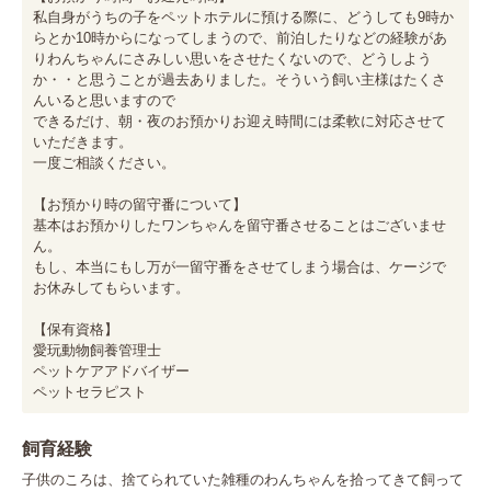
私自身がうちの子をペットホテルに預ける際に、どうしても9時か
らとか10時からになってしまうので、前泊したりなどの経験があ
りわんちゃんにさみしい思いをさせたくないので、どうしよう
か・・と思うことが過去ありました。そういう飼い主様はたくさ
んいると思いますので

できるだけ、朝・夜のお預かりお迎え時間には柔軟に対応させて
いただきます。

一度ご相談ください。

【お預かり時の留守番について】

基本はお預かりしたワンちゃんを留守番させることはございませ
ん。

もし、本当にもし万が一留守番をさせてしまう場合は、ケージで
お休みしてもらいます。

【保有資格】

愛玩動物飼養管理士

ペットケアアドバイザー

ペットセラピスト
飼育経験
子供のころは、捨てられていた雑種のわんちゃんを拾ってきて飼って