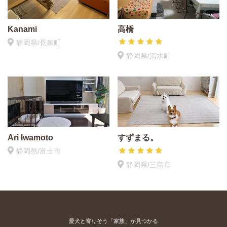
Kanami
高橋
静岡県/長泉町
静岡県/清水町
Ari Iwamoto
すずまる。
静岡県/富士市
静岡県/三島市
愛犬と寄りそう「家族」が見つかる