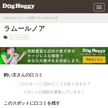
メ
ニ
ュ
いぬちず
スポット検索
犬と泊まれる宿
ー
ラムールノア
犬と泊まれる宿
飼い主さんの口コミ
このスポットに訪れたことがありますか？
スポットの感想を募集しています！
このスポットに口コミを残す