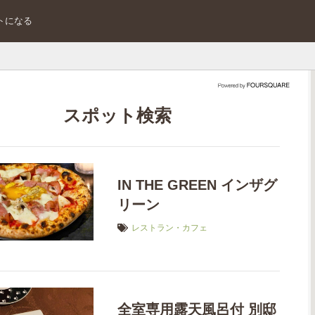
トになる
スポット検索
IN THE GREEN インザグ
リーン
レストラン・カフェ
全室専用露天風呂付 別邸