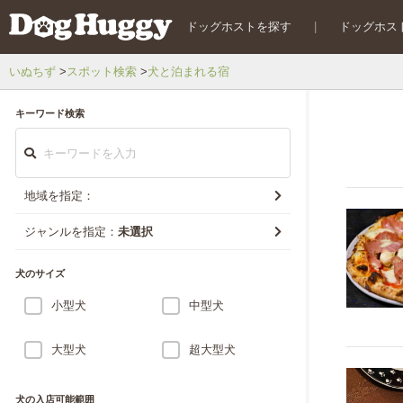
ドッグホストを探す
|
ドッグホス
いぬちず
スポット検索
犬と泊まれる宿
キーワード検索
地域を指定：
ジャンルを指定：
未選択
犬のサイズ
小型犬
中型犬
大型犬
超大型犬
犬の入店可能範囲