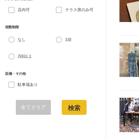
店内可
テラス席のみ可
頭数制限
なし
1頭
2頭以上
設備・その他
駐車場あり
全てクリア
検索