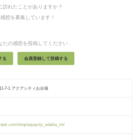
に訪れたことがありますか？
の感想を募集しています！
なたの感想を投稿してください
する
会員登録して投稿する
1‐7‐1 アクアシティお台場
onpet.com/shop/aquqcity_odaiba_mi/