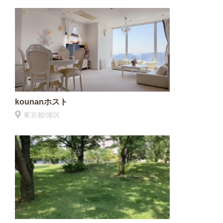
kounanホスト
東京都/港区