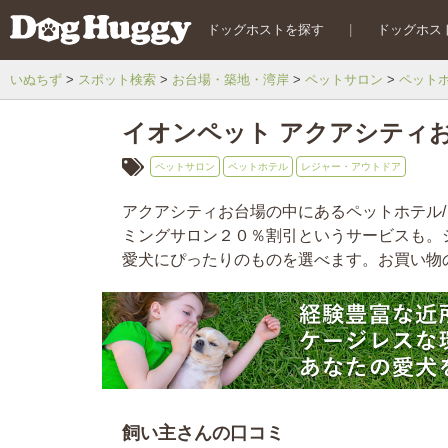
ドッグホストを探す
|
ドッグホス
いぬちず
スポット検索
お台場・築地・湾岸
ペットサロン
ペット
イオンペット アクアシティ
ペットサロン
ペットホテル
レジャー・アウトドア
アクアシティお台場の中にあるペットホテル
ミングサロン２０％割引というサービスも。
愛犬にぴったりのものを選べます。お買い物
飼い主さんの口コミ