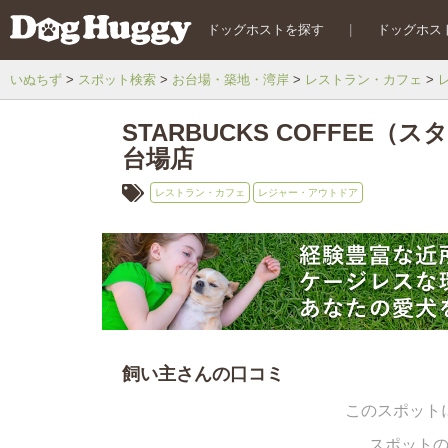
ドッグホストを探す
|
ドッグホス
いぬちず
スポット検索
お台場・築地・湾岸
レストラン・カフェ
STARBUCKS COFFE
台場店
レストラン・カフェ
レジャー・アウトドア
飼い主さんの口コミ
このスポット
スポット