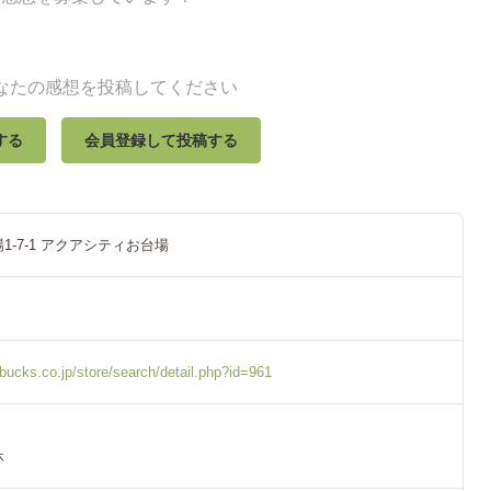
なたの感想を投稿してください
する
会員登録して投稿する
1-7-1 アクアシティお台場
rbucks.co.jp/store/search/detail.php?id=961
休