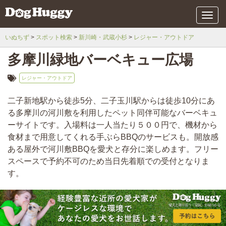
メ
ニ
ュ
いぬちず
スポット検索
新川崎・武蔵小杉
レジャー・アウトドア
ー
多摩川緑地バーベキュー広場
レジャー・アウトドア
二子新地駅から徒歩5分、二子玉川駅からは徒歩10分にあ
る多摩川の河川敷を利用したペット同伴可能なバーベキュ
ーサイトです。入場料は一人当たり５００円で、機材から
食材まで用意してくれる手ぶらBBQのサービスも。開放感
ある屋外で河川敷BBQを愛犬と存分に楽しめます。フリー
スペースで予約不可のため当日先着順での受付となりま
す。