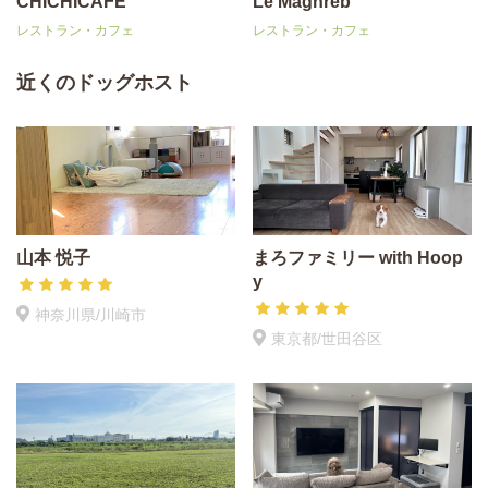
CHICHICAFE
Le Maghreb
レストラン・カフェ
レストラン・カフェ
近くのドッグホスト
山本 悦子
まろファミリー with Hoop
y
神奈川県/川崎市
東京都/世田谷区