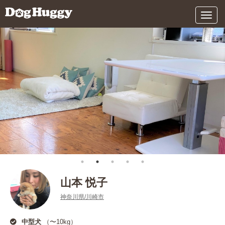
メ
ニ
ュ
ー
山本 悦子
神奈川県/川崎市
中型犬
（〜10kg）