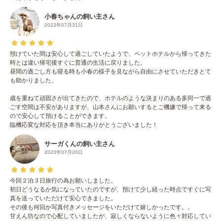
小春ちゃんの飼い主さん
2023年07月31日
預けていた間は安心して過ごしていたようで、ペットホテルから帰ってきた
時とは違い帰宅後すぐに普通の生活に戻りました。
昼間の過ごし方も寝る時も小春の様子を見ながら自由にさせていただきとて
も助かりました。
歳を重ねて頑固さが出てきたので、ホテルのような決まりのある多同一で過
ごす空間は不安がありますが、山本さんにお願いするとご機嫌で帰って来る
ので安心して預けることができます。
臨機応変な対応を頂き本当にありがとうございました！
サーガくんの飼い主さん
2023年07月20日
今回２泊３日旅行の為お願いしました。
初日どうなるか気になっていたのですが、預けて少し経った時点ですぐに写
真を送っていただけて安心できました。
その後も何回か写真付きメッセージをいただけて嬉しかったです。。
甘えん坊なので心配していましたが、寂しくならないように色々対応してい