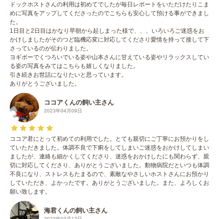
ドックホストさんの利用は初めてでしたが毎日レポートをいただけたりこま
めに写真をアップしてくださったのでこちらも安心して預ける事ができまし
た。
1日目と2日目はかなり早朝から起しまった様で、、、いろいろご迷惑をお
かけしましたがそのつど臨機応変に対応してくださり愛情を持って接して下
さっているのが伝わりました。
ヨギボーでくつろいでいる姿や山本さんに甘えている姿やリラックスしてい
る姿の写真をみてはこちらも嬉しくなりました。
引き続きお世話になりたいと思っています。
ありがとうございました。
ココアくんの飼い主さん
2023年04月09日
ココア君にとって初めての利用でした。とても親切にご丁寧にお預かりをし
ていただきました。体調不良で下痢をしてしまいご迷惑をおかけしてしまい
ましたが、連絡も細かくしてくださり、迷惑をおかけしたにも関わらず、親
切に対応してくださり、ありがとうございました。動物病院だといつも体調
不良になり、ストレスもたまるので、素敵なやさしいホストさんにお預かり
していただき、よかったです。ありがとうございました。また、よろしくお
願い致します。
海君くんの飼い主さん
2023年03月17日