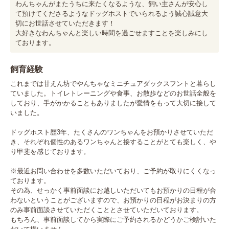
わんちゃんがまたうちに来たくなるような、飼い主さんが安心し
て預けてくださるようなドッグホストでいられるよう誠心誠意大
切にお世話させていただきます！

大好きなわんちゃんと楽しい時間を過ごせますことを楽しみにし
ております。
飼育経験
これまでは甘えん坊でやんちゃなミニチュアダックスフントと暮らし
ていました。トイレトレーニングや食事、お散歩などのお世話全般を
しており、手がかかることもありましたが愛情をもって大切に接して
いました。

ドッグホスト歴3年、たくさんのワンちゃんをお預かりさせていただ
き、それぞれ個性のあるワンちゃんと接することがとても楽しく、や
り甲斐を感じております。

※最近お問い合わせを多数いただいており、ご予約が取りにくくなっ
ております。

その為、せっかく事前面談にお越しいただいてもお預かりの日程が合
わないということがございますので、お預かりの日程がお決まりの方
のみ事前面談させていただくこととさせていただいております。

もちろん、事前面談してから実際にご予約されるかどうかご検討いた