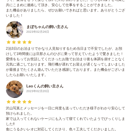
共にこまめに連絡して頂き、安心して仕事をすることができました。
また機会がありましたら、ぜひお願いできればと思います。ありがとうござ
いました！
まぼちゃんの飼い主さん
2023年02月26日
2泊3日のお泊まりでかなり人見知りするため当日まで不安でしたが、お預
けして1時間後には旦那さんのひざに乗って甘えていたようで驚きました！
愛情をもってお世話してくださったお陰でお泊まり後も体調を崩すことなく
元気に過ごしております。飛行機が遅れてお迎えが遅くなってしまいました
が最後までたくさん遊んでいただき感謝しております。また機会がございま
したらお願いいたします。
Leoくんの飼い主さん
2023年02月20日
沢山写真とメッセージを一日に何度も送っていただき様子がわかり安心して
預けられました。
家では入ってくれないケージにも入って寝てくれていたようでびっくりしま
した‼️
食にうるさいレオに対応してくださり、色々工夫してくださいました。