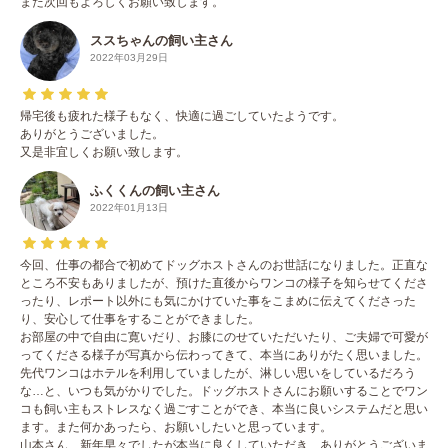
また次回もよろしくお願い致します。
ススちゃんの飼い主さん
2022年03月29日
帰宅後も疲れた様子もなく、快適に過ごしていたようです。
ありがとうございました。
又是非宜しくお願い致します。
ふくくんの飼い主さん
2022年01月13日
今回、仕事の都合で初めてドッグホストさんのお世話になりました。正直な
ところ不安もありましたが、預けた直後からワンコの様子を知らせてくださ
ったり、レポート以外にも気にかけていた事をこまめに伝えてくださった
り、安心して仕事をすることができました。
お部屋の中で自由に寛いだり、お膝にのせていただいたり、ご夫婦で可愛が
ってくださる様子が写真から伝わってきて、本当にありがたく思いました。
先代ワンコはホテルを利用していましたが、淋しい思いをしているだろう
な…と、いつも気がかりでした。ドッグホストさんにお願いすることでワン
コも飼い主もストレスなく過ごすことができ、本当に良いシステムだと思い
ます。また何かあったら、お願いしたいと思っています。
山本さん、新年早々でしたが本当に良くしていただき、ありがとうございま