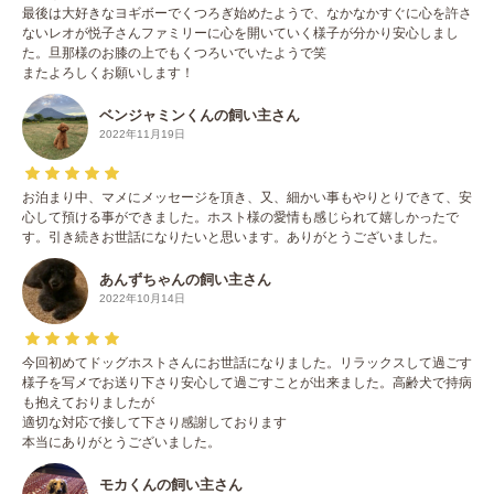
最後は大好きなヨギボーでくつろぎ始めたようで、なかなかすぐに心を許さ
ないレオが悦子さんファミリーに心を開いていく様子が分かり安心しまし
た。旦那様のお膝の上でもくつろいでいたようで笑
またよろしくお願いします！
ベンジャミンくんの飼い主さん
2022年11月19日
お泊まり中、マメにメッセージを頂き、又、細かい事もやりとりできて、安
心して預ける事ができました。ホスト様の愛情も感じられて嬉しかったで
す。引き続きお世話になりたいと思います。ありがとうございました。
あんずちゃんの飼い主さん
2022年10月14日
今回初めてドッグホストさんにお世話になりました。リラックスして過ごす
様子を写メでお送り下さり安心して過ごすことが出来ました。高齢犬で持病
も抱えておりましたが
適切な対応で接して下さり感謝しております
本当にありがとうございました。
モカくんの飼い主さん