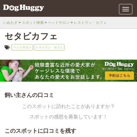
メ
ニ
ュ
いぬちず
スポット検索
ペットサロン
レストラン・カフェ
ー
セタビカフェ
ペットサロン
レストラン・カフェ
飼い主さんの口コミ
このスポットに訪れたことがありますか？
スポットの感想を募集しています！
このスポットに口コミを残す