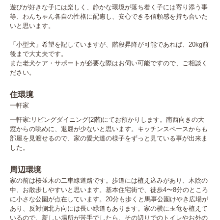
遊びが好きな子には楽しく、静かな環境が落ち着く子には寄り添う事
等、わんちゃん各自の性格に配慮し、安心できる信頼感を持ち合いた
いと思います。

「小型犬」希望を記していますが、階段昇降が可能であれば、20kg前
後まで大丈夫です。

また老犬ケア・サポートが必要な際はお伺い可能ですので、ご相談く
ださい。
住環境
一軒家
一軒家:リビングダイニング(2階)にてお預かりします。南西向きの大
窓からの眺めに、退屈が少ないと思います。キッチンスペースからも
部屋を見渡せるので、家の愛犬達の様子をずっと見ている事が出来ま
した。
周辺環境
家の前は桜並木の二車線道路です。歩道には植え込みがあり、木陰の
中、お散歩しやすいと思います。基本住宅街で、徒歩4〜8分のところ
に小さな公園が点在しています。20分も歩くと馬事公園けやき広場が
あり、反対側北方向には長い緑道もあります。家の横に玉竜を植えて
いるので、新しい場所が苦手でしたら、その辺りでのトイレやお外の