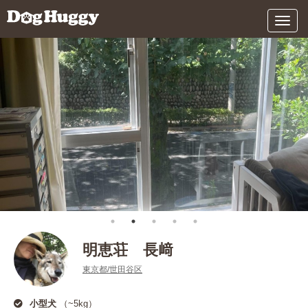
メ
ニ
ュ
ー
明恵荘 長﨑
東京都/世田谷区
小型犬
（~5kg）