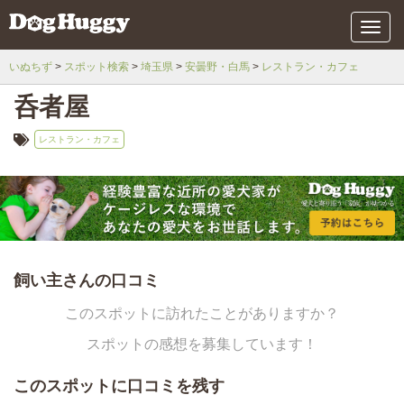
メ
ニ
ュ
いぬちず
スポット検索
埼玉県
安曇野・白馬
レストラン・カフェ
ー
呑者屋
レストラン・カフェ
飼い主さんの口コミ
このスポットに訪れたことがありますか？
スポットの感想を募集しています！
このスポットに口コミを残す