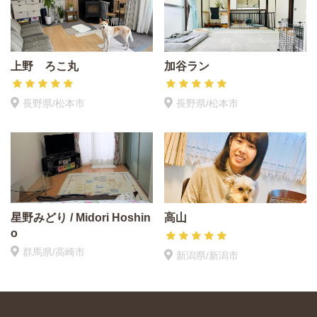
上野 ろこ丸
加谷ラン
長野県/松本市
長野県/松本市
星野みどり / Midori Hoshin
高山
o
群馬県/高崎市
新潟県/新潟市