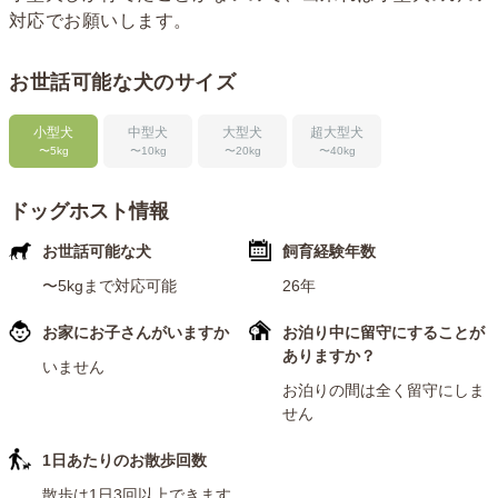
対応でお願いします。
お世話可能な犬のサイズ
小型犬
中型犬
大型犬
超大型犬
〜5kg
〜10kg
〜20kg
〜40kg
ドッグホスト情報
お世話可能な犬
飼育経験年数
〜5kgまで対応可能
26年
お家にお子さんがいますか
お泊り中に留守にすることが
ありますか？
いません
お泊りの間は全く留守にしま
せん
1日あたりのお散歩回数
散歩は1日3回以上できます