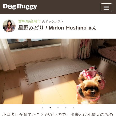
メ
ニ
ュ
群馬県/高崎市
のドッグホスト
ー
星野みどり / Midori Hoshino
さん
小型犬しか育てたことがないので、出来れば小型犬のみの