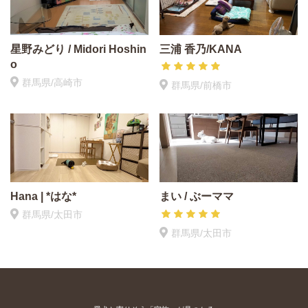
星野みどり / Midori Hoshin
三浦 香乃/KANA
o
群馬県/高崎市
群馬県/前橋市
Hana | *はな*
まい / ぶーママ
群馬県/太田市
群馬県/太田市