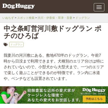
メ
ニ
ュ
いぬちず
スポット検索
渋川・伊香保・草津・吾妻
ドッグラン
ー
中之条町営河川敷ドッグラン ポ
チのひろば
ドッグラン
我妻川の河川敷にある、敷地470坪のドッグラン。午前7
時から日没まで利用できます。犬種別のエリア分けは特に
されていないので、小型犬から大型犬まで、一つのエリア
で楽しく遊ぶことができるのが特徴です。ラン内に水道
や、ベンチなども設置されています。