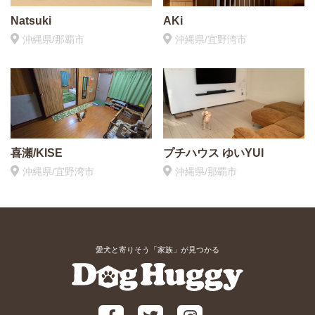
Natsuki
AKi
沖縄県/那覇市
沖縄県/宜野湾市
喜瀬/KISE
プチハウス ゆいYUI
沖縄県/宜野湾市
沖縄県/那覇市
愛犬と寄りそう「家族」が見つかる