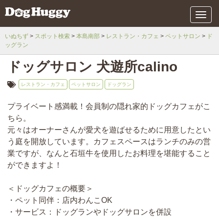
メ
ニ
ュ
いぬちず
スポット検索
本島南部
レストラン・カフェ
ペットサロン
ド
ー
ッグラン
ドッグサロン 犬遊所calino
レストラン・カフェ
ペットサロン
ドッグラン
プライベート感満載！会員制の隠れ家的ドッグカフェがこ
ちら。
元々はオーナーさんが愛犬を遊ばせるために用意したとい
う庭を開放しています。カフェスペースはランチのみの営
業ですが、なんと石垣牛を使用したお料理を堪能すること
ができますよ！
＜ドッグカフェの概要＞
・ペット同伴：店内わんこOK
・サービス：ドッグランやドッグサロンを併設