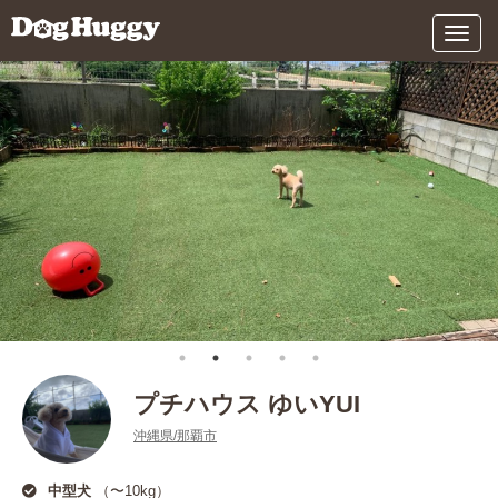
メ
ニ
ュ
ー
プチハウス ゆいYUI
沖縄県/那覇市
中型犬
（〜10kg）