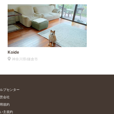
Koide
神奈川県/鎌倉市
ルプセンター
営会社
用規約
い主規約