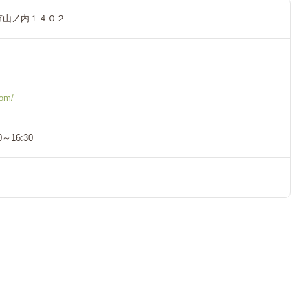
市山ノ内１４０２
com/
～16:30