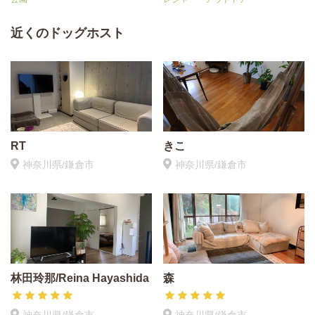
近くのドッグホスト
RT
きこ
神奈川県/鎌倉市
神奈川県/鎌倉市
林田玲那/Reina Hayashida
森