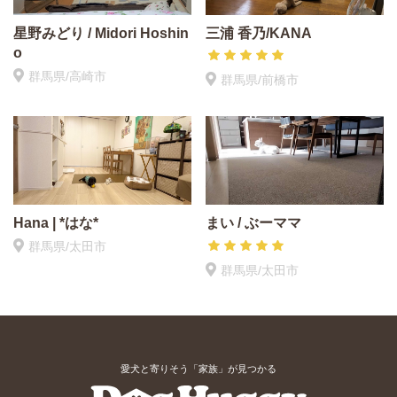
星野みどり / Midori Hoshin
三浦 香乃/KANA
o
群馬県/高崎市
群馬県/前橋市
Hana | *はな*
まい / ぶーママ
群馬県/太田市
群馬県/太田市
愛犬と寄りそう「家族」が見つかる