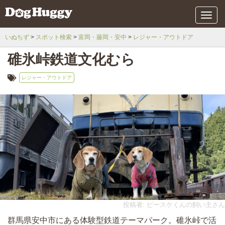
メ
ニ
ュ
いぬちず
スポット検索
富岡・藤岡・安中
レジャー・アウトドア
ー
碓氷峠鉄道文化むら
レジャー・アウトドア
投稿者: ピースケくんの飼い主さん
群馬県安中市にある体験型鉄道テーマパーク。碓氷峠で活