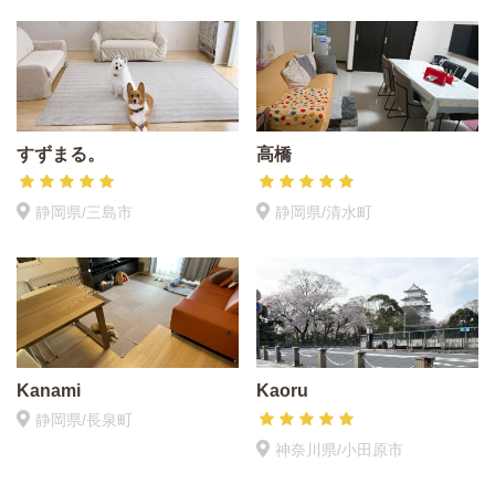
すずまる。
高橋
静岡県/三島市
静岡県/清水町
Kanami
Kaoru
静岡県/長泉町
神奈川県/小田原市