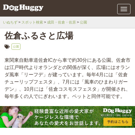
メ
ニ
ュ
いぬちず
スポット検索
成田・佐倉・佐原
公園
ー
佐倉ふるさと広場
公園
東関東自動車道佐倉ICから車で約30分にある公園。佐倉市
は江戸時代よりオランダとの関係が深く、広場にはオラン
ダ風車「リーフデ」が建っています。毎年4月には「佐倉
チューリップフェスタ」、7月には「風車のひまわりガー
デン」、10月には「佐倉コスモスフェスタ」が開催され、
毎年多くの人でにぎわいます。ペットと同伴可能です。