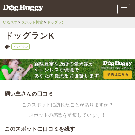
メ
ニ
ュ
いぬちず
スポット検索
ドッグラン
ー
ドッグランK
ドッグラン
飼い主さんの口コミ
このスポットに訪れたことがありますか？
スポットの感想を募集しています！
このスポットに口コミを残す