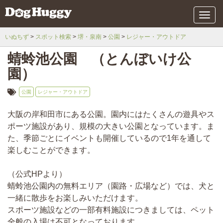
メ
ニ
ュ
いぬちず
スポット検索
堺・泉南
公園
レジャー・アウトドア
ー
蜻蛉池公園 （とんぼいけ公
園）
公園
レジャー・アウトドア
大阪の岸和田市にある公園。園内にはたくさんの遊具やス
ポーツ施設があり、規模の大きい公園となっています。ま
た、季節ごとにイベントも開催しているので1年を通して
楽しむことができます。
（公式HPより）
蜻蛉池公園内の無料エリア（園路・広場など）では、犬と
一緒に散歩をお楽しみいただけます。
スポーツ施設などの一部有料施設につきましては、ペット
全般の入場は不可となっております。