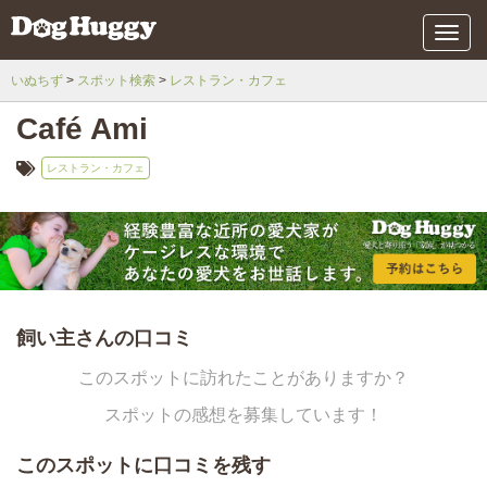
メ
ニ
ュ
いぬちず
スポット検索
レストラン・カフェ
ー
Café Ami
レストラン・カフェ
飼い主さんの口コミ
このスポットに訪れたことがありますか？
スポットの感想を募集しています！
このスポットに口コミを残す