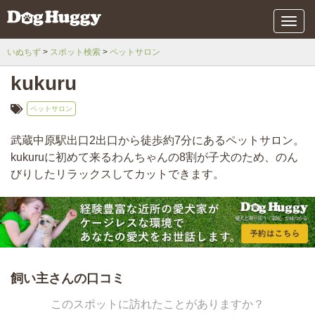
メ
ニ
ュ
いぬちず
スポット検索
ペットサロン
ー
kukuru
ペットサロン
武蔵中原駅出口2出口から徒歩約7分にあるペットサロン。
kukuruに初めて来るわんちゃんの8割が子犬のため、のん
びりしたリラックスしてカットできます。
飼い主さんの口コミ
このスポットに訪れたことがありますか？