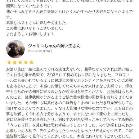
もけたくんもとても優しい子で、過ごしている間にすっかり兄妹のような雰
囲気になっていたようです。
我が子はみずきさん達ご夫婦ともけたくんがすっかり大好きになったようで
す。
素敵なホストさんに巡り合えました。
この度はありがとうございました。
またよろしくお願いします！
ジェリコちゃんの飼い主さん
2022年10月26日
お泊り先は一緒に遊んでくれる先住犬がいて、勝手ながらできれば添い寝し
てくれるお家が希望で、2泊3日にて初めてお世話になりました。プロフィ
ールにも書かれているように保護犬の預りボランティアをされていたご経験
もあるとのことで、本当にお優しくわんちゃんが大好きなご夫婦です。滞在
中もうちの子の個性に寄り添いながら面倒を見てくださり、お散歩はもちろ
んのこと、健康状態が分かるようご飯の量や排泄の回数等もお知らせくださ
いました。その他にも写真付きのご報告をこまめにいただき終始安心してお
預けすることができました。かなり人見知りな性格なのですが、犬も自分の
事を理解してくれる方は分かるようで、すぐになついて膝の上に乗ったり、
肩に顔を乗せてお昼寝したり。満腹で大好きな抱っこをしてもらってる時の
「うっとり顔」を見た時は思わず笑ってしまいました。みずき様もほんわか
お優しいお人柄で、先住犬のもけたちゃんもゆったり控えめな性格で、ご家
族皆様で温かく見守ってくださいました。本当にありがとうございました。