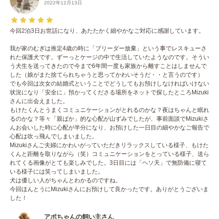
2022年12月13日
今回2泊3日お世話になり、あたたかく細やかなご対応に感謝しています。
我が家のむぎは推定4歳の時に「ブリーダー放棄」という事でレスキューさ
れた保護犬です。ずーっとケージの中で生活していたようなのです。そうい
う犬生を送ってきたので今まで6年間一度も家族から離すことはしませんで
した（娘がまた捨てられちゃうと思ってかわいそうだ・・と言うのです）
でも今回は次女の結婚式ということでどうしてもお預けしなければいけない
状況になり「安全に」預かってくださる場所をネットで探したところMizuki
さんに出会えました。
もけたくんとうまくコミュニケーションがとれるのかな？夜はちゃんと眠れ
るのかな？等々「親ばか」的な心配が山ずみでしたが、事前面談でMizukiさ
んお会いした時に心配が半分になり、お預けした一日目の細やかなご報告で
心配は吹っ飛んでしまいました。
Mizukiさんご夫婦にかわいがっていただきリラックスしている様子、もけた
くんと距離を取りながら（笑）コミュニケーションをとっている様子、送ら
れてくる画像がとても楽しみでした。3日目には「ヘソ天」で無防備に寝て
いる様子には笑ってしまいました。
犬は優しい人がちゃんとわかるのですね。
今回ほんとうにMizukiさんにお預けして良かったです。ありがとうございま
した！
アポちゃんの飼い主さん