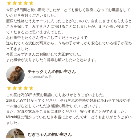
今回は5日間と長い期間でしたが、とても優しく親身になってお世話をして
いただき有難うございました。
臆病な性格なうえケージに入ったことがないので、自由にさせてもらえると
ころを探して、みずきさんに預けることにしましたが、まさか添い寝までし
てくださるとは思いませんでした。
お仕事中もたくさん抱っこしてくださったようで
送られてくる沢山の写真から、うちの子がすっかり安心している様子が伝わ
ってきました。
今回はみずきさんにお願いして大正解でした。
また機会がありましたら是非お願いしたいと思います。
チャックくんの飼い主さん
2023年03月07日
この度は2泊3日大変お世話になりありがとうございました。
2頭まとめて預かってくださり、それぞれの性格や好みにあわせて散歩やボ
ール遊びなどしていただき感謝の気持ちでいっぱいです。
また、写真や状況をこまめに連絡くださり、安心することができました。
Mizuki様に預かっていただき本当によかったです！どうもありがとうござい
ました。
むぎちゃんの飼い主さん