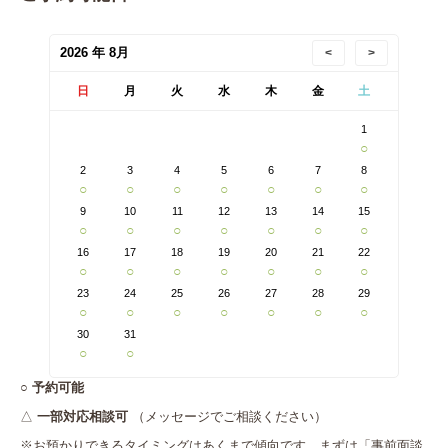
2026 年 8月
<
>
日
月
火
水
木
金
土
1
○
2
3
4
5
6
7
8
○
○
○
○
○
○
○
9
10
11
12
13
14
15
○
○
○
○
○
○
○
16
17
18
19
20
21
22
○
○
○
○
○
○
○
23
24
25
26
27
28
29
○
○
○
○
○
○
○
30
31
○
○
○
予約可能
△
一部対応相談可
（メッセージでご相談ください）
※お預かりできるタイミングはあくまで傾向です。まずは「事前面談