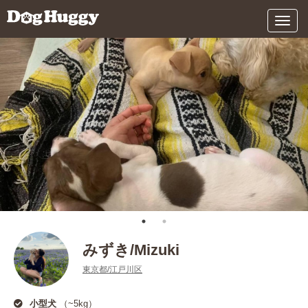
メ
ニ
ュ
ー
みずき/Mizuki
東京都/江戸川区
小型犬
（~5kg）