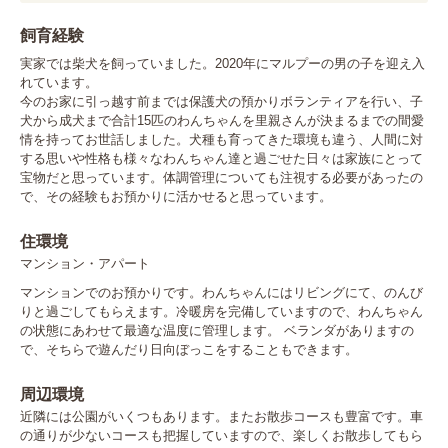
飼育経験
実家では柴犬を飼っていました。2020年にマルプーの男の子を迎え入
れています。

今のお家に引っ越す前までは保護犬の預かりボランティアを行い、子
犬から成犬まで合計15匹のわんちゃんを里親さんが決まるまでの間愛
情を持ってお世話しました。犬種も育ってきた環境も違う、人間に対
する思いや性格も様々なわんちゃん達と過ごせた日々は家族にとって
宝物だと思っています。体調管理についても注視する必要があったの
で、その経験もお預かりに活かせると思っています。
住環境
マンション・アパート
マンションでのお預かりです。わんちゃんにはリビングにて、のんび
りと過ごしてもらえます。冷暖房を完備していますので、わんちゃん
の状態にあわせて最適な温度に管理します。 ベランダがありますの
で、そちらで遊んだり日向ぼっこをすることもできます。
周辺環境
近隣には公園がいくつもあります。またお散歩コースも豊富です。車
の通りが少ないコースも把握していますので、楽しくお散歩してもら