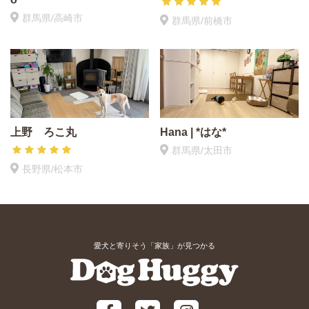
群馬県/高崎市
群馬県/前橋市
上野 ろこ丸
Hana | *はな*
群馬県/太田市
長野県/松本市
愛犬と寄りそう「家族」が見つかる