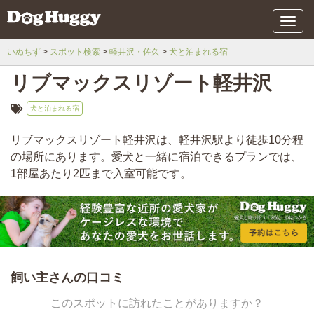
メ
ニ
ュ
いぬちず
スポット検索
軽井沢・佐久
犬と泊まれる宿
ー
リブマックスリゾート軽井沢
犬と泊まれる宿
リブマックスリゾート軽井沢は、軽井沢駅より徒歩10分程
の場所にあります。愛犬と一緒に宿泊できるプランでは、
1部屋あたり2匹まで入室可能です。
飼い主さんの口コミ
このスポットに訪れたことがありますか？