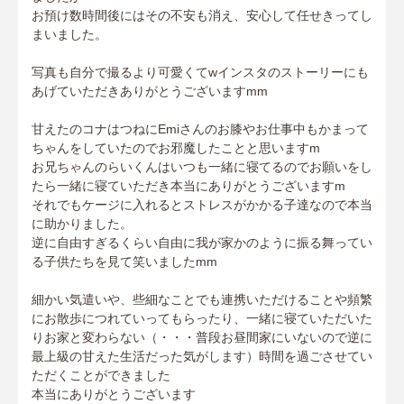
お預け数時間後にはその不安も消え、安心して任せきってし
まいました。
写真も自分で撮るより可愛くてwインスタのストーリーにも
あげていただきありがとうございますmm
甘えたのコナはつねにEmiさんのお膝やお仕事中もかまって
ちゃんをしていたのでお邪魔したことと思いますm
お兄ちゃんのらいくんはいつも一緒に寝てるのでお願いをし
たら一緒に寝ていただき本当にありがとうございますm
それでもケージに入れるとストレスがかかる子達なので本当
に助かりました。
逆に自由すぎるくらい自由に我が家かのように振る舞ってい
る子供たちを見て笑いましたmm
細かい気遣いや、些細なことでも連携いただけることや頻繁
にお散歩につれていってもらったり、一緒に寝ていただいた
りお家と変わらない（・・・普段お昼間家にいないので逆に
最上級の甘えた生活だった気がします）時間を過ごさせてい
ただくことができました
本当にありがとうございます