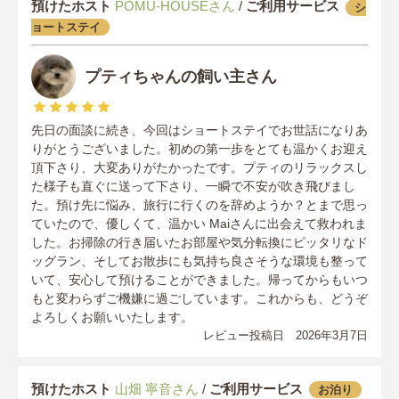
預けたホスト
POMU-HOUSEさん
/
ご利用サービス
シ
ョートステイ
プティちゃんの飼い主さん
先日の面談に続き、今回はショートステイでお世話になりあ
りがとうございました。初めの第一歩をとても温かくお迎え
頂下さり、大変ありがたかったです。プティのリラックスし
た様子も直ぐに送って下さり、一瞬で不安が吹き飛びまし
た。預け先に悩み、旅行に行くのを辞めようか？とまで思っ
ていたので、優しくて、温かい Maiさんに出会えて救われま
した。お掃除の行き届いたお部屋や気分転換にピッタリなド
ッグラン、そしてお散歩にも気持ち良さそうな環境も整って
いて、安心して預けることができました。帰ってからもいつ
もと変わらずご機嫌に過ごしています。これからも、どうぞ
よろしくお願いいたします。
レビュー投稿日 2026年3月7日
預けたホスト
山畑 寧音さん
/
ご利用サービス
お泊り