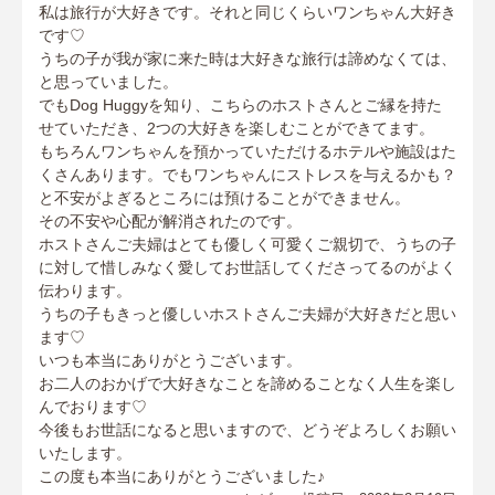
私は旅行が大好きです。それと同じくらいワンちゃん大好き
です♡
うちの子が我が家に来た時は大好きな旅行は諦めなくては、
と思っていました。
でもDog Huggyを知り、こちらのホストさんとご縁を持た
せていただき、2つの大好きを楽しむことができてます。
もちろんワンちゃんを預かっていただけるホテルや施設はた
くさんあります。でもワンちゃんにストレスを与えるかも？
と不安がよぎるところには預けることができません。
その不安や心配が解消されたのです。
ホストさんご夫婦はとても優しく可愛くご親切で、うちの子
に対して惜しみなく愛してお世話してくださってるのがよく
伝わります。
うちの子もきっと優しいホストさんご夫婦が大好きだと思い
ます♡
いつも本当にありがとうございます。
お二人のおかげで大好きなことを諦めることなく人生を楽し
んでおります♡
今後もお世話になると思いますので、どうぞよろしくお願い
いたします。
この度も本当にありがとうございました♪