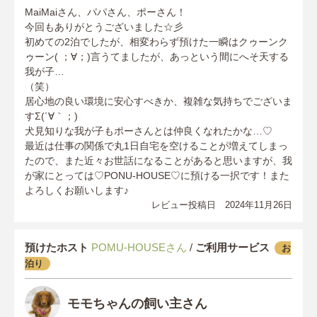
MaiMaiさん、パパさん、ポーさん！
今回もありがとうございました☆彡
初めての2泊でしたが、相変わらず預けた一瞬はクゥーンク
ゥーン( ；∀；)言うてましたが、あっという間にへそ天する
我が子…
（笑）
居心地の良い環境に安心すべきか、複雑な気持ちでございま
すΣ(´∀｀；)
犬見知りな我が子もポーさんとは仲良くなれたかな…♡
最近は仕事の関係で丸1日自宅を空けることが増えてしまっ
たので、また近々お世話になることがあると思いますが、我
が家にとっては♡PONU-HOUSE♡に預ける一択です！また
よろしくお願いします♪
レビュー投稿日 2024年11月26日
預けたホスト
POMU-HOUSEさん
/
ご利用サービス
お
泊り
モモちゃんの飼い主さん