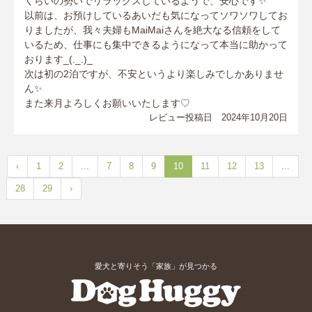
くらいの勢いでリラックスしているようで、安心です✨
以前は、お預けしているあいだも気になってソワソワしてお
りましたが、我々夫婦もMaiMaiさんを絶大なる信頼をして
いるため、仕事にも集中できるようになって本当に助かって
おります_(._.)_
次は初の2泊ですが、不安というより楽しみでしかありませ
ん✨️
また来月よろしくお願いいたします♡
レビュー投稿日 2024年10月20日
‹
1
2
...
7
8
9
10
11
12
13
...
28
29
›
愛犬と寄りそう「家族」が見つかる