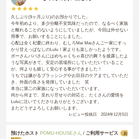
久しぶり(9ヶ月ぶり)のお預かりでした。
今年初めより、多少分離不安気味だったので、なるべく家族
と離れることのないようにしていましたが、今回は外せない
用事で、お願いすることにしました。
心配は全く杞憂に終わり、むしろMai Maiさんご一家にすっ
かり甘えっぱなしのLulu！家よりも楽しかったようです。
ポーさんパパさんにはめちゃくちゃ喜びの舞？を披露したよ
うな写真がきて、安定の居場所にしていただいていること
が、何よりも嬉しく安心する事ができました！
うちでは嫌がるブラッシングやお目目のケアまでしていただ
き、外面の良さを発揮していました 笑
本当に第二の家族になっていただいています。
何から何まで、至れり尽せりの対応と、たくさんの愛情を
Luluに注いでくださりありがとうございます。
またどうぞよろしくお願いします。
レビュー投稿日 2024年12月5日
預けたホスト
POMU-HOUSEさん
/
ご利用サービス
お