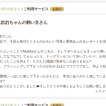
-HOUSEさん
/
ご利用サービス
お泊り
んぽぽ)ちゃんの飼い主さん
間でした。
応で、今回も毎日たくさんのかわいい写真と愛情あふれるレポートを頂
りということでMaiMaiさんやご主人、そしてポーさんにもすっかり懐
してなでなでしてもらったり、ドッグランもついて歩いていたり、お布
だったことを伺えて、ただただ感謝の気持ちしかありません?
、ブラッシングして下さったのがわかるほどフワフワですし、何より自
情いっぱいに接して下さったからだと、本当にありがたく感じています?‍♀️
す?
ありがとうございました❤️そしてどうぞ今後ともよろしくお願い致しま
レビュー
-HOUSEさん
/
ご利用サービス
お泊り