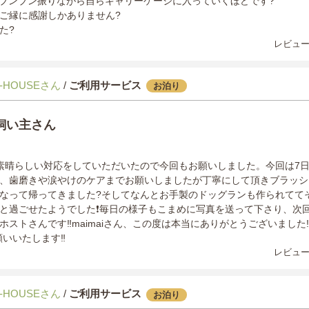
尾をブンブン振りながら自らキャリーケージに入っていくほどです?
ご縁に感謝しかありません?
た?
レビュー
-HOUSEさん
/
ご利用サービス
お泊り
飼い主さん
素晴らしい対応をしていただいたので今回もお願いしました。今回は7
、歯磨きや涙やけのケアまでお願いしましたが丁寧にして頂きブラッシ
なって帰ってきました?そしてなんとお手製のドッグランも作られてて
と過ごせたようでした❗️毎日の様子もこまめに写真を送って下さり、次
ストさんです‼️maimaiさん、この度は本当にありがとうございました‼
願いいたします‼️
レビュー
-HOUSEさん
/
ご利用サービス
お泊り