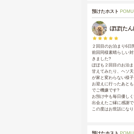
預けたホスト
POMU
ぽぽ(た
２回目のお泊まり6日
前回同様素晴らしい対
きました?
ぽぽも２回目のお泊ま
甘えてみたり、ヘソ天
が家と変わらない様子
お迎えに行ったあとも
でご機嫌です?
お預け中も毎日優しく愛
出会えたご縁に感謝で
この度はお世話になり
預けたホスト
POMU