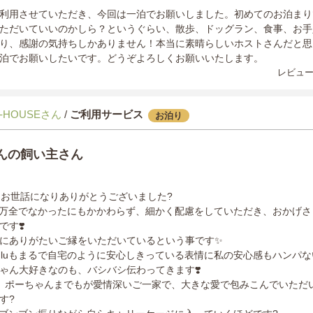
利用させていただき、今回は一泊でお願いしました。初めてのお泊まり
ただいていいのかしら？というぐらい、散歩、ドッグラン、食事、お手
り、感謝の気持ちしかありません！本当に素晴らしいホストさんだと思
泊でお願いしたいです。どうぞよろしくお願いいたします。
レビュー
-HOUSEさん
/
ご利用サービス
お泊り
ゃんの飼い主さん
たお世話になりありがとうございました?
調が万全でなかったにもかかわらず、細かく配慮をしていただき、おかげ
す❣️
にありがたいご縁をいただいているという事です✨
uluもまるで自宅のように安心しきっている表情に私の安心感もハンパな
ゃん大好きなのも、バシバシ伝わってきます❣️
主人、ポーちゃんまでもが愛情深いご一家で、大きな愛で包みこんでいただい
す?