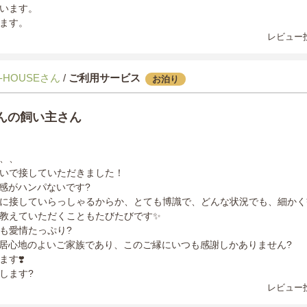
います。
ます。
レビュー投
-HOUSEさん
/
ご利用サービス
お泊り
ゃんの飼い主さん
、、
いで接していただきました！
心感がハンパないです?
に接していらっしゃるからか、とても博識で、どんな状況でも、細かく
教えていただくこともたびたびです✨
も愛情たっぷり?
ても居心地のよいご家族であり、このご縁にいつも感謝しかありません?
す❣️
します?
レビュー投