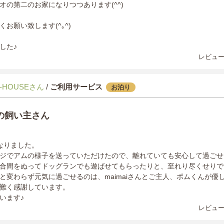
オの第二のお家になりつつあります(^^)
お願い致します(^｡^)
した♪
レビュー
-HOUSEさん
/
ご利用サービス
お泊り
の飼い主さん
なりました。
ジでアムの様子を送っていただけたので、離れていても安心して過ごせ
合間をぬってドッグランでも遊ばせてもらったりと、至れり尽くせりで
と変わらず元気に過ごせるのは、maimaiさんとご主人、ポムくんが優
難く感謝しています。
います♪
レビュー