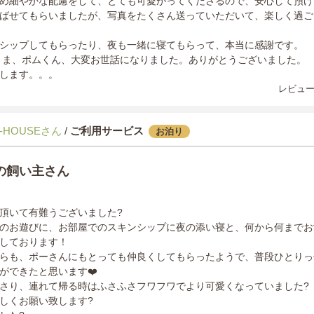
め細やかな配慮をして、とても可愛がってくださるので、安心して預け
ばせてもらいましたが、写真をたくさん送っていただいて、楽しく過ご
シップしてもらったり、夜も一緒に寝てもらって、本当に感謝です。
主人さま、ポムくん、大変お世話になりました。ありがとうございました。
します。。。
レビュー
-HOUSEさん
/
ご利用サービス
お泊り
の飼い主さん
頂いて有難うございました?
のお遊びに、お部屋でのスキンシップに夜の添い寝と、何から何までお
しております！
らも、ポーさんにもとっても仲良くしてもらったようで、普段ひとりっ
ができたと思います❤️
さり、連れて帰る時はふさふさフワフワでより可愛くなっていました?
しくお願い致します?