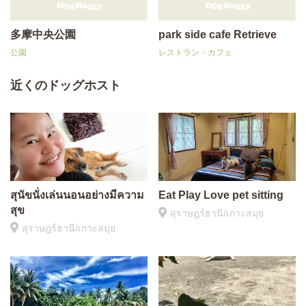
多摩中央公園
park side cafe Retrieve
公園
レストラン・カフェ
近くのドッグホスト
สุนัขนั่งเล่นนอนอย่างมีความ
Eat Play Love pet sitting
สุข
สุราษฎร์ธานี/เกาะสมุย
สุราษฎร์ธานี/เกาะสมุย