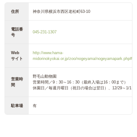
住所
神奈川県横浜市西区老松町63-10
電話番
045-231-1307
号
Web
http://www.hama-
サイト
midorinokyokai.or.jp/zoo/nogeyama/nogeyamapark.php#
野毛山動物園
営業時
営業時間／9：30～16：30（最終入場は16：00まで）
間
休園日／毎週月曜日（祝日の場合は翌日）、12/29～1/1
駐車場
有