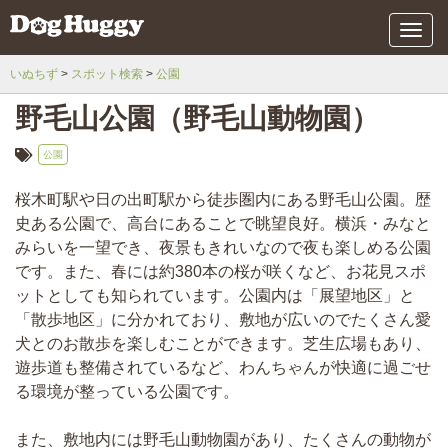
メ
ニ
ュ
いぬちず
スポット検索
公園
ー
野毛山公園（野毛山動物園）
公園
桜木町駅や日の出町駅から徒歩圏内にある野毛山公園。歴
史ある公園で、高台にあることで眺望良好。横浜・みなと
みらいを一望でき、夜景もきれいなので夜も楽しめる公園
です。また、春には約380本の桜が咲くなど、お花見スポ
ットとしても知られています。公園内は「展望地区」と
「散歩地区」に分かれており、敷地が広いのでたくさん愛
犬とのお散歩を楽しむことができます。芝生広場もあり、
遊歩道も整備されているなど、わんちゃんが快適に過ごせ
る環境が整っている公園です。
また、敷地内には野毛山動物園があり、たくさんの動物が