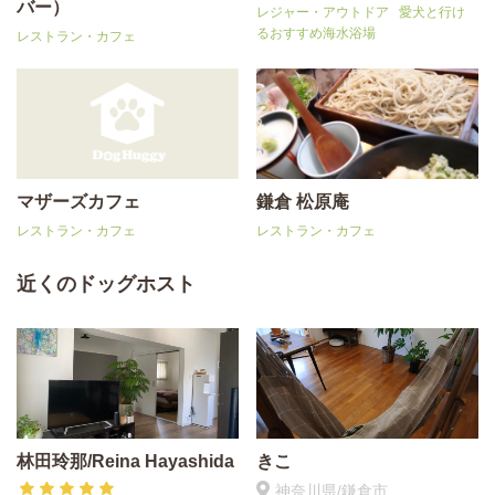
バー）
レジャー・アウトドア
愛犬と行け
るおすすめ海水浴場
レストラン・カフェ
マザーズカフェ
鎌倉 松原庵
レストラン・カフェ
レストラン・カフェ
近くのドッグホスト
林田玲那/Reina Hayashida
きこ
神奈川県/鎌倉市