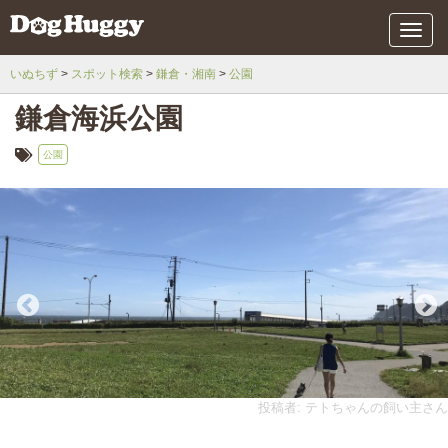
メ
ニ
ュ
いぬちず
スポット検索
鎌倉・湘南
公園
ー
鎌倉海浜公園
公園
投稿者: テトちゃんの飼い主さん