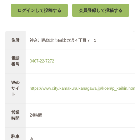
ログインして投稿する
会員登録して投稿する
住所
神奈川県鎌倉市由比ガ浜４丁目７−１
電話
0467-22-7272
番号
Web
サイ
https://www.city.kamakura.kanagawa.jp/koen/p_kaihin.html
ト
営業
24時間
時間
駐車
有