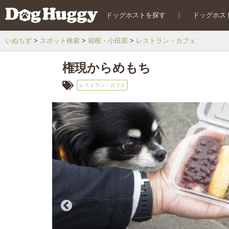
ドッグホストを探す
|
ドッグホス
いぬちず
スポット検索
箱根・小田原
レストラン・カフェ
権現からめもち
レストラン・カフェ