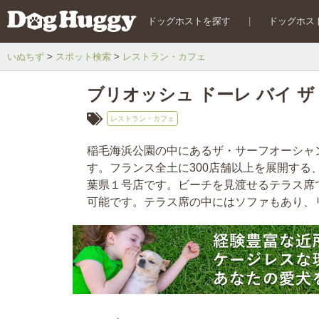
ドッグホストを探す
|
ドッグホス
いぬちず
スポット検索
レストラン・カフェ
ブリオッシュ ドーレ バイ 
レストラン・カフェ
稲毛海浜公園の中にあるザ・サーフオーシャ
す。フランス全土に300店舗以上を展開する
葉県１号店です。ビーチを見渡せるテラス席
可能です。テラス席の中にはソファもあり、