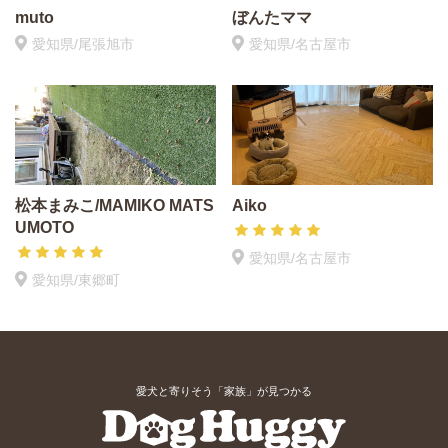
muto
ぼんたママ
愛知県/尾張旭市
愛知県/名古屋市
松本まみこ/MAMIKO MATS
Aiko
UMOTO
愛知県/名古屋市
愛知県/東郷町
愛犬と寄りそう「家族」が見つかる