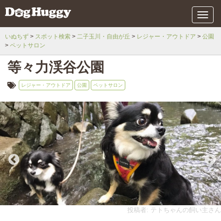
メ
ニ
ュ
いぬちず
スポット検索
二子玉川・自由が丘
レジャー・アウトドア
公園
ー
ペットサロン
等々力渓谷公園
レジャー・アウトドア
公園
ペットサロン
投稿者: テトちゃんの飼い主さん