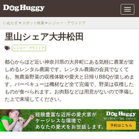
メ
ニ
ュ
いぬちず
スポット検索
レジャー・アウトドア
ー
里山シェア大井松田
レジャー・アウトドア
都心からほど近い神奈川県の大井町にある気軽に農業が楽
しめるレンタル農園です。レンタル農園の会員でなくて
も、無農薬野菜の収穫体験や愛犬と日帰りBBQが楽しめま
す。バーベキューは機材など全て完備で、野菜は収穫した
ものが食べられます。お肉類などは用意がないので準備し
た上で来場してください。